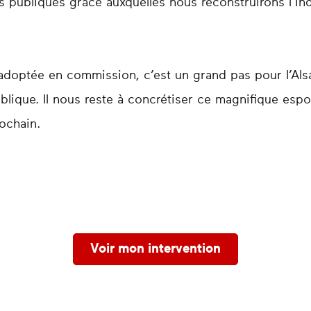
ues publiques grâce auxquelles nous reconstruirons l’
 adoptée en commission, c’est un grand pas pour l’Als
ublique. Il nous reste à concrétiser ce magnifique esp
rochain.
Voir mon intervention