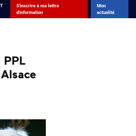
T
S'inscrire à ma lettre
Mon
d'information
actualité
a PPL
'Alsace